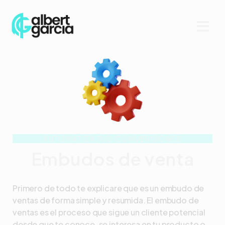
AUTOMATIZA TUS CONVERSIONES
Embudos de venta
Primero de todo te explicare que es un embudo de
ventas de forma simple y resumida. El embudo de
ventas es el proceso que sigue un cliente potencial
desde que te conoce, se interesa en tu producto o