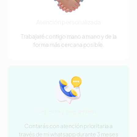
Atención personalizada
Trabajaré contigo mano a mano y de la
forma más cercana posible.
Soporte y seguimiento
Contarás con atención prioritaria a
través de mi whatsapp durante 3 meses