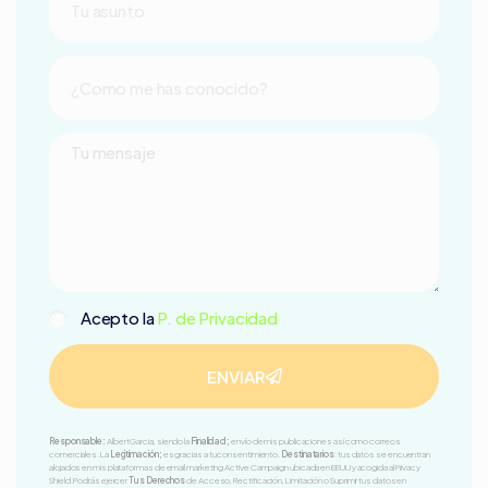
Acepto la
P. de Privacidad
ENVIAR
Responsable:
Albert Garcia, siendo la
Finalidad
;
envío de mis publicaciones así como correos
comerciales. La
Legitimación
;
es gracias a tu consentimiento.
Destinatarios
: tus datos se encuentran
alojados en mis plataformas de email marketing Active Campaign ubicada en EEUU y acogida al Privacy
Shield. Podrás ejercer
Tus Derechos
de Acceso, Rectificación, Limitación o Suprimir tus datos en