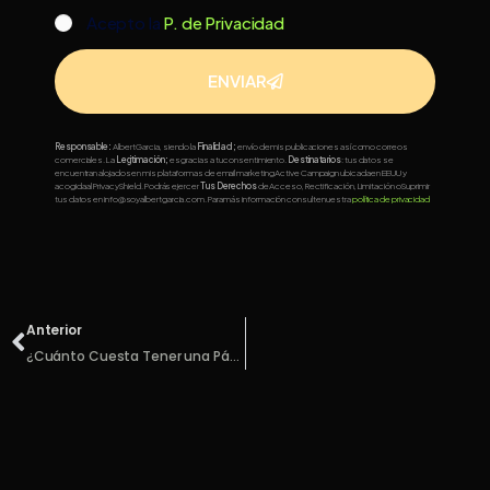
Acepto la
P. de Privacidad
ENVIAR
Responsable:
Albert Garcia, siendo la
Finalidad
;
envío de mis publicaciones así como correos
comerciales. La
Legitimación
;
es gracias a tu consentimiento.
Destinatarios
: tus datos se
encuentran alojados en mis plataformas de email marketing Active Campaign ubicada en EEUU y
acogida al Privacy Shield. Podrás ejercer
Tus Derechos
de Acceso, Rectificación, Limitación o Suprimir
tus datos en info@soyalbertgarcia.com. Para más información consulte nuestra
política de privacidad
Anterior
¿Cuánto Cuesta Tener una Página Web?