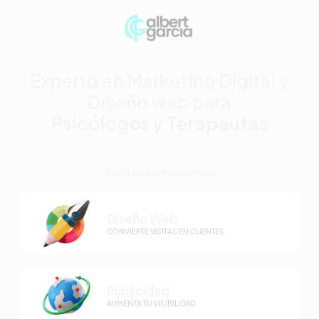
Experto en Marketing Digital y
Diseño web para
Psicólogos y Terapeutas
¿Por dónde empezamos?
Diseño Web
CONVIERTE VISITAS EN CLIENTES
Publicidad
AUMENTA TU VISIBILIDAD